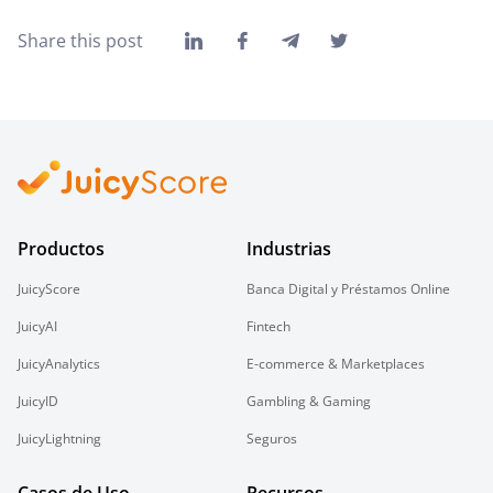
Share this post
Productos
Industrias
JuicyScore
Banca Digital y Préstamos Online
JuicyAI
Fintech
JuicyAnalytics
E-commerce & Marketplaces
JuicyID
Gambling & Gaming
JuicyLightning
Seguros