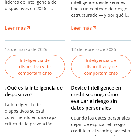
líderes de inteligencia de
intelligence desde señales
dispositivos en 2026 –
hacia un contexto de riesgo
profundidad de señales,
estructurado — y por qué la
arquitectura de privacidad y
detección de fraude
adecuación por vertical.
Leer más
Leer más
moderna depende de
conexiones, no de atributos
aislados.
18 de marzo de 2026
12 de febrero de 2026
Inteligencia de
Inteligencia de
dispositivo y de
dispositivo y de
comportamiento
comportamiento
¿Qué es la inteligencia de
Device Intelligence en
dispositivo?
credit scoring: cómo
evaluar el riesgo sin
La inteligencia de
datos personales
dispositivos se está
convirtiendo en una capa
Cuando los datos personales
crítica de la prevención
dejan de explicar el riesgo
moderna del fraude.
crediticio, el scoring necesita