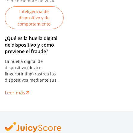
15 de diciembre de 2024
Inteligencia de
dispositivo y de
comportamiento
¿Qué es la huella digital
de dispositivo y cómo
previene el fraude?
La huella digital de
dispositivo (device
fingerprinting) rastrea los
dispositivos mediante sus
atributos únicos, sin
Leer más
necesidad de cookies.
Descubra cómo funciona,
qué información recopila y
cómo los equipos antifraude
la utilizan para la detección
de riesgos.