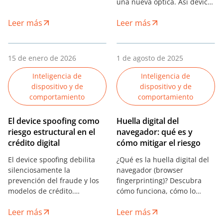
Descubre cómo las señales
una nueva óptica. Así device
del dispositivo, el análisis del
intelligence devuelve
comportamiento y la
Leer más
Leer más
visibilidad al crédito en
integridad del entorno
línea.
ayudan a detectar fraude y
fortalecer las decisiones de
15 de enero de 2026
1 de agosto de 2025
riesgo.
Inteligencia de
Inteligencia de
dispositivo y de
dispositivo y de
comportamiento
comportamiento
El device spoofing como
Huella digital del
riesgo estructural en el
navegador: qué es y
crédito digital
cómo mitigar el riesgo
El device spoofing debilita
¿Qué es la huella digital del
silenciosamente la
navegador (browser
prevención del fraude y los
fingerprinting)? Descubra
modelos de crédito.
cómo funciona, cómo lo
Descubra cómo funciona y
explotan los defraudadores y
Leer más
Leer más
cómo detectarlo con
cómo ayuda a prevenir el
inteligencia de dispositivos.
fraude digital en fintech y