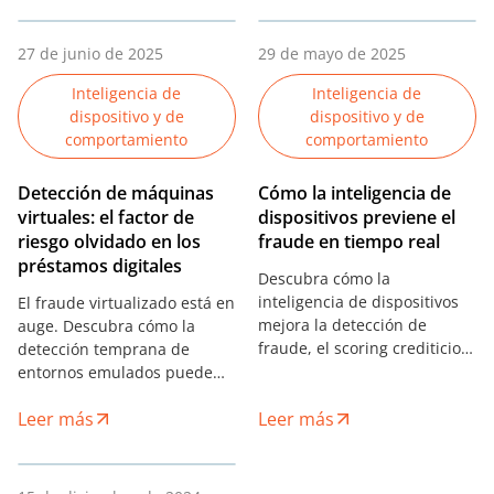
préstamos.
27 de junio de 2025
29 de mayo de 2025
Inteligencia de
Inteligencia de
dispositivo y de
dispositivo y de
comportamiento
comportamiento
Detección de máquinas
Cómo la inteligencia de
virtuales: el factor de
dispositivos previene el
riesgo olvidado en los
fraude en tiempo real
préstamos digitales
Descubra cómo la
inteligencia de dispositivos
El fraude virtualizado está en
mejora la detección de
auge. Descubra cómo la
fraude, el scoring crediticio y
detección temprana de
la incorporación – con
entornos emulados puede
análisis en tiempo real y
proteger su portafolio y
Leer más
enfoque en la privacidad.
Leer más
optimizar sus decisiones.