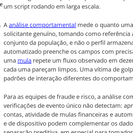
e
um script rodando em larga escala.
A
análise comportamental
mede o quanto uma 
e
solicitante genuíno, tomando como referência
conjunto da população, e não o perfil armazen
automatizado preenche os campos com precisã
uma
mula
repete um fluxo observado em dezen
cada uma pareçam limpos. Uma vítima de golpe
padrões de interação diferentes do comportame
Para as equipes de fraude e risco, a análise c
verificações de evento único não detectam: apr
contas, atividade de mulas financeiras e auto
e de dispositivo podem complementar os dad
separação preditiva, em especial para tomadore