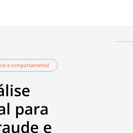
itivo e comportamental
lise
l para
raude e