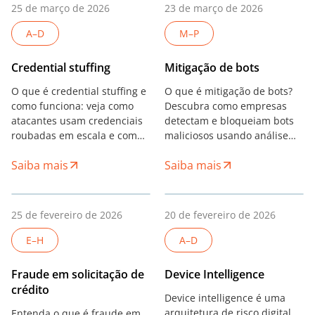
25 de março de 2026
23 de março de 2026
A–D
M–P
Credential stuffing
Mitigação de bots
O que é credential stuffing e
O que é mitigação de bots?
como funciona: veja como
Descubra como empresas
atacantes usam credenciais
detectam e bloqueiam bots
roubadas em escala e como
maliciosos usando análise
detectar e prevenir sem
comportamental, device
Saiba mais
Saiba mais
aumentar a fricção.
intelligence e sistemas
avançados de prevenção de
fraude.
25 de fevereiro de 2026
20 de fevereiro de 2026
E–H
A–D
Fraude em solicitação de
Device Intelligence
crédito
Device intelligence é uma
arquitetura de risco digital
Entenda o que é fraude em