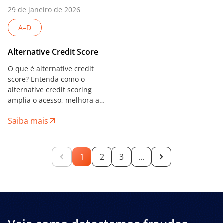
29 de janeiro de 2026
A–D
Alternative Credit Score
O que é alternative credit
score? Entenda como o
alternative credit scoring
amplia o acesso, melhora a
precisão do risco e fortalece
Saiba mais
o crédito digital.
1
2
3
...