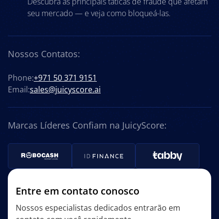
Descubra as principais táticas de fraude que afetam
seu mercado — e veja como bloqueá-las.
Nossos Contatos:
Phone:
+971 50 371 9151
Email:
sales@juicyscore.ai
Marcas Líderes Confiam na JuicyScore:
Entre em contato conosco
Nossos especialistas dedicados entrarão em