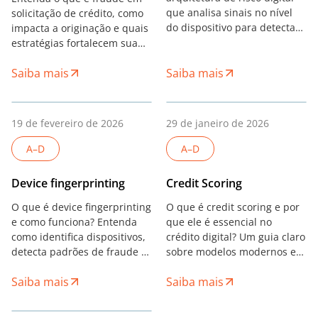
que analisa sinais no nível
solicitação de crédito, como
do dispositivo para detectar
impacta a originação e quais
fraudes e apoiar o credit
estratégias fortalecem sua
scoring sem depender de
detecção e prevenção.
Saiba mais
dados pessoais.
Saiba mais
19 de fevereiro de 2026
29 de janeiro de 2026
A–D
A–D
Device fingerprinting
Credit Scoring
O que é device fingerprinting
O que é credit scoring e por
e como funciona? Entenda
que ele é essencial no
como identifica dispositivos,
crédito digital? Um guia claro
detecta padrões de fraude e
sobre modelos modernos e
apoia decisões de risco nas
decisões de risco.
Saiba mais
Saiba mais
finanças digitais.