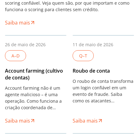
scoring confiável. Veja quem são, por que importam e como
funciona o scoring para clientes sem crédito.
Saiba mais
26 de maio de 2026
11 de maio de 2026
A–D
Q–T
Account farming (cultivo
Roubo de conta
de contas)
O roubo de conta transforma
um login confiável em um
Account farming não é um
evento de fraude. Saiba
agente malicioso – é uma
como os atacantes
operação. Como funciona a
comprometem contas, os
criação coordenada de
sinais que os expõem e como
contas falsas, o que alimenta
Saiba mais
as equipes de risco os
Saiba mais
e onde a detecção começa.
detêm.