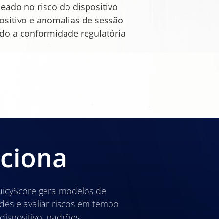
eado no risco do dispositivo
ositivo e anomalias de sessão
o a conformidade regulatória
ciona
JuicyScore gera modelos de
udes e avaliar riscos em tempo
 dispositivo, padrões