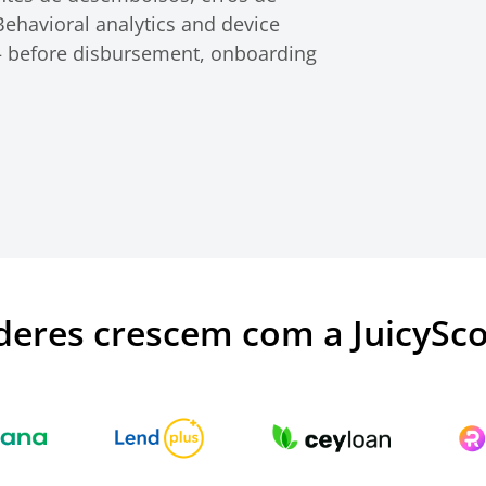
havioral analytics and device
 — before disbursement, onboarding
deres crescem com a JuicySc