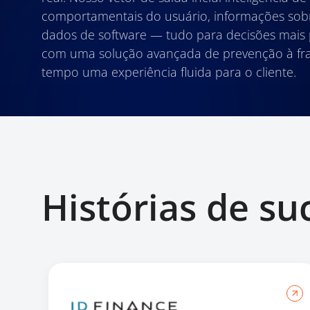
comportamentais do usuário, informações sob
dados de software — tudo para decisões mais p
com uma solução avançada de prevenção à fr
tempo uma experiência fluida para o cliente.
Histórias de su