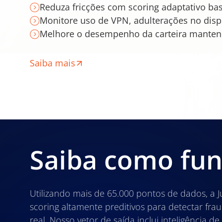
Reduza fricções com scoring adaptativo bas
Monitore uso de VPN, adulterações no disp
Melhore o desempenho da carteira mantend
Saiba mais
Saiba como fun
Utilizando mais de 65.000 pontos de dados, a 
scoring altamente preditivos para detectar fra
real. Nosso vetor de saída inclui inteligência de