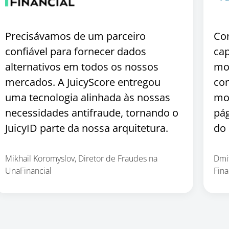
Precisávamos de um parceiro
Co
confiável para fornecer dados
ca
alternativos em todos os nossos
mod
mercados. A JuicyScore entregou
co
uma tecnologia alinhada às nossas
mo
necessidades antifraude, tornando o
pá
JuicyID parte da nossa arquitetura.
do 
Mikhail Koromyslov, Diretor de Fraudes na
Dmit
UnaFinancial
Fin