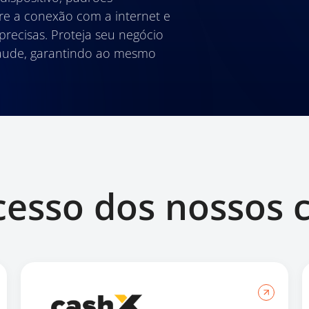
re a conexão com a internet e
recisas. Proteja seu negócio
aude, garantindo ao mesmo
cesso dos nossos c