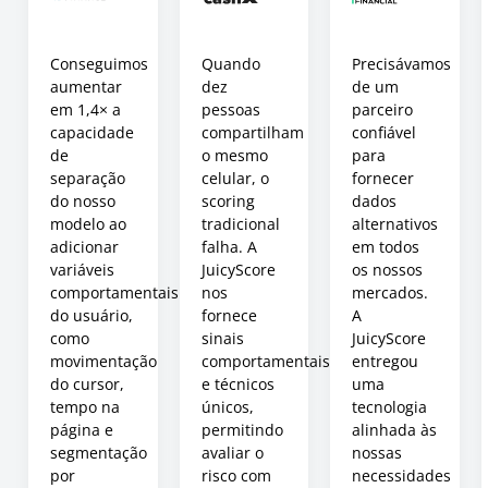
Conseguimos
Quando
Precisávamos
aumentar
dez
de um
em 1,4× a
pessoas
parceiro
capacidade
compartilham
confiável
de
o mesmo
para
separação
celular, o
fornecer
do nosso
scoring
dados
modelo ao
tradicional
alternativos
adicionar
falha. A
em todos
variáveis
JuicyScore
os nossos
comportamentais
nos
mercados.
do usuário,
fornece
A
como
sinais
JuicyScore
movimentação
comportamentais
entregou
do cursor,
e técnicos
uma
tempo na
únicos,
tecnologia
página e
permitindo
alinhada às
segmentação
avaliar o
nossas
por
risco com
necessidades