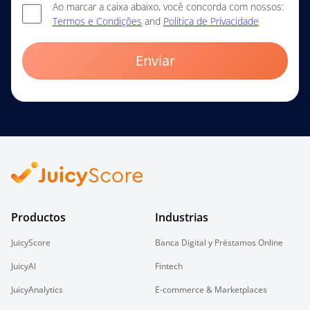
Ao marcar a caixa abaixo, você concorda com nossos:
Termos e Condições
and
Política de Privacidade
Enviar
Productos
Industrias
JuicyScore
Banca Digital y Préstamos Online
JuicyAI
Fintech
JuicyAnalytics
E-commerce & Marketplaces