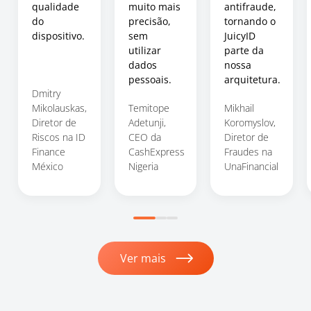
qualidade
muito mais
antifraude,
do
precisão,
tornando o
dispositivo.
sem
JuicyID
utilizar
parte da
dados
nossa
pessoais.
arquitetura.
Dmitry
Mikolauskas,
Temitope
Mikhail
Diretor de
Adetunji,
Koromyslov,
Riscos na ID
CEO da
Diretor de
Finance
CashExpress
Fraudes na
México
Nigeria
UnaFinancial
Ver mais