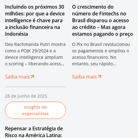
Incluindo os próximos 30
O crescimento do
milhões: por que a device
número de Fintechs no
intelligence é chave para
Brasil disparou o acesso
a inclusão financeira na
ao crédito – Mas agora
Indonésia
estamos pagando o preço
Dea Rachmanita Putri mostra
O Pix no Brasil revolucionou
como a POJK 29/2024 e a
os pagamentos e ampliou o
device intelligence ampliam
acesso financeiro. No
o scoring – liberando acesso
entanto, seu rápido
ao crédito para 30M
crescimento também
Saiba mais
Saiba mais
indonésios.
impulsionou fraudes, o
aumento do endividamento e
novos riscos sistêmicos. Este
28 de junho de 2025
artigo explora as principais
lições para o fintech global.
Insights de
especialistas
Repensar a Estratégia de
Risco na América Latina: