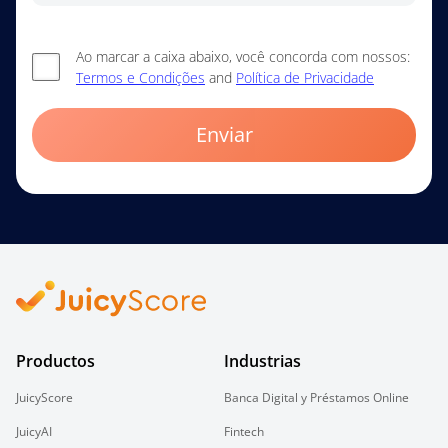
Ao marcar a caixa abaixo, você concorda com nossos:
Termos e Condições
and
Política de Privacidade
Enviar
Productos
Industrias
JuicyScore
Banca Digital y Préstamos Online
JuicyAI
Fintech