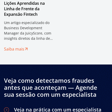
Lições Aprendidas na
Linha de Frente da
Expansão Fintech
Um artigo especializado do
Business Development
Manager da JuicyScore, com
insights diretos da linha de
frente da expansão fintech
Saiba mais
na América Latina. Descubra
como os sinais digitais e a
inteligência de dispositivos
estão transformando a
avaliação de risco em
ambientes com alta
Veja como detectamos fraudes
incidência de fraude.
antes que aconteçam — Agende
sua sessão com um especialista
Veja na prática com um especialista