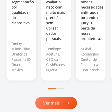
segmentação
avaliar o
nossas
por
risco com
necessidades
qualidade
muito mais
antifraude,
do
precisão,
tornando o
dispositivo.
sem
JuicyID
utilizar
parte da
dados
nossa
pessoais.
arquitetura.
Dmitry
Mikolauskas,
Temitope
Mikhail
Diretor de
Adetunji,
Koromyslov,
Riscos na ID
CEO da
Diretor de
Finance
CashExpress
Fraudes na
México
Nigeria
UnaFinancial
Ver mais