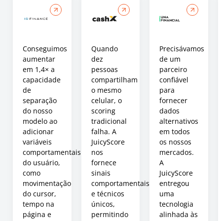
Conseguimos
Quando
Precisávamos
aumentar
dez
de um
em 1,4× a
pessoas
parceiro
capacidade
compartilham
confiável
de
o mesmo
para
separação
celular, o
fornecer
do nosso
scoring
dados
modelo ao
tradicional
alternativos
adicionar
falha. A
em todos
variáveis
JuicyScore
os nossos
comportamentais
nos
mercados.
do usuário,
fornece
A
como
sinais
JuicyScore
movimentação
comportamentais
entregou
do cursor,
e técnicos
uma
tempo na
únicos,
tecnologia
página e
permitindo
alinhada às