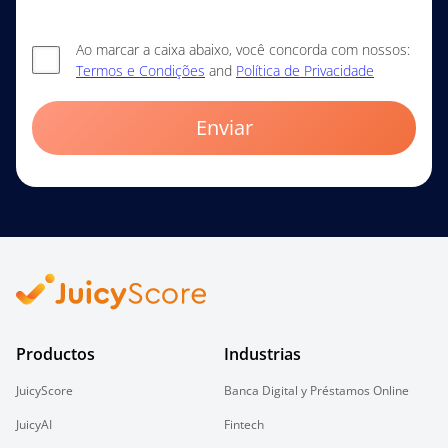
Ao marcar a caixa abaixo, você concorda com nossos:
Termos e Condições
and
Política de Privacidade
Enviar
Productos
Industrias
JuicyScore
Banca Digital y Préstamos Online
JuicyAI
Fintech