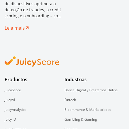
de dispositivos aprimora a
detecção de fraudes, o credit
scoring e o onboarding – com
análise em tempo real e
Leia mais
design centrado na
privacidade.
Productos
Industrias
JuicyScore
Banca Digital y Préstamos Online
JuicyAI
Fintech
JuicyAnalytics
E-commerce & Marketplaces
Juicy ID
Gambling & Gaming