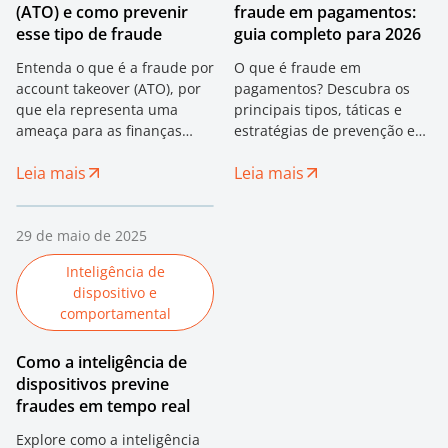
(ATO) e como prevenir
fraude em pagamentos:
esse tipo de fraude
guia completo para 2026
Entenda o que é a fraude por
O que é fraude em
account takeover (ATO), por
pagamentos? Descubra os
que ela representa uma
principais tipos, táticas e
ameaça para as finanças
estratégias de prevenção em
digitais e como preveni-la de
2026. Guia para bancos,
Leia mais
Leia mais
forma eficaz. Descubra
fintechs, BNPL e instituições
estratégias comprovadas
de crédito digital.
para proteger seu negócio e
seus clientes.
29 de maio de 2025
Inteligência de
dispositivo e
comportamental
Como a inteligência de
dispositivos previne
fraudes em tempo real
Explore como a inteligência