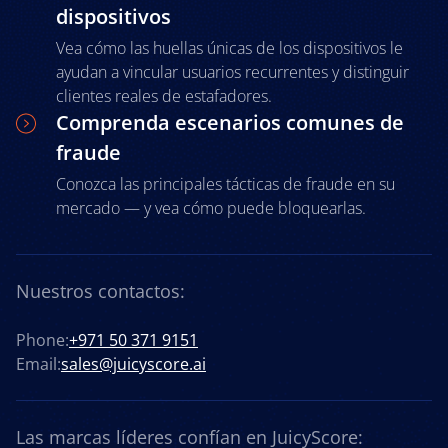
riesgo y
dispositivos
proteger sus
Vea cómo las huellas únicas de los dispositivos le
beneficios
ayudan a vincular usuarios recurrentes y distinguir
en un
entorno
clientes reales de estafadores.
digital en
Comprenda escenarios comunes de
rápida
fraude
evolución.
Conozca las principales tácticas de fraude en su
mercado — y vea cómo puede bloquearlas.
Nuestros contactos:
Phone:
+971 50 371 9151
Email:
sales@juicyscore.ai
Las marcas líderes confían en JuicyScore: