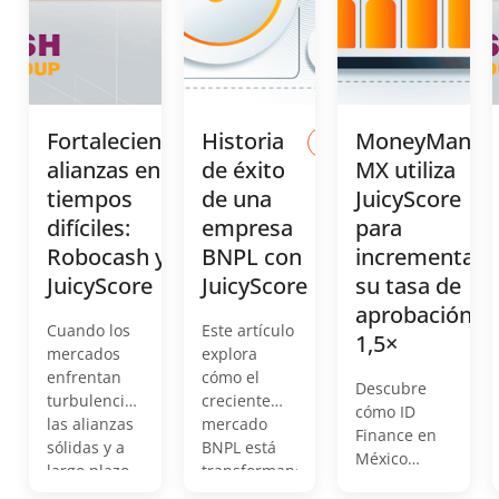
Fortaleciendo
Historia
MoneyMan
alianzas en
de éxito
MX utiliza
tiempos
de una
JuicyScore
difíciles:
empresa
para
Robocash y
BNPL con
incrementar
JuicyScore
JuicyScore
su tasa de
aprobación
Cuando los
Este artículo
1,5×
mercados
explora
enfrentan
cómo el
Descubre
turbulencias,
creciente
cómo ID
las alianzas
mercado
Finance en
sólidas y a
BNPL está
México
largo plazo
transformando
impulsa su
se vuelven
los pagos de