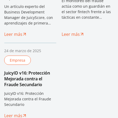
El monitoreo del fraude
actúa como un guardián en
Un artículo experto del
el sector fintech frente a las
Business Development
tácticas en constante
Manager de JuicyScore, con
evolución de los estafadores.
aprendizajes de primera
En particular para las
mano sobre la expansión
Leer más
empresas fintech, las
Leer más
fintech en América Latina.
apuestas son altísimas. Con
Descubra cómo las señales
el rápido ritmo de la
digitales y la inteligencia de
innovación, la digitalización y
dispositivos están
24 de marzo de 2025
la naturaleza interconectada
redefiniendo la evaluación
Empresa
de los servicios financieros,
de riesgo en entornos con
los desafíos son cada vez
alta incidencia de fraude.
JuicyID v16: Protección
más intensos.
Mejorada contra el
Fraude Secundario
JuicyID v16: Protección
Mejorada contra el Fraude
Secundario
Leer más